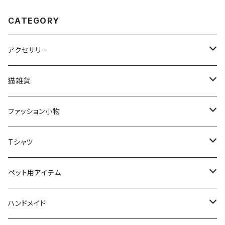
CATEGORY
アクセサリー
猫アクセサリー
猫雑貨
ネックレス
ブローチ
インテリア
ファッション小物
ブローチ
オブジェ
ネックレス
スマホケース
スカーフ
Tシャツ
ピアス
小物入れ
リング
文房具
ソックス
猫ちゃん用アイテム
ペット用アイテム
リング
ティッシュBOX
首輪
ピアス
バッグ
首輪
ハンドメイド
ブレスレット