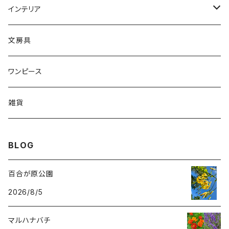
クッション
ボタン
猫ブローチ
インテリア
キーホルダー
タオル
ワッペン
クッションカバー
文房具
ルームシューズ
ワンピース
レギンス
雑貨
ヘアピン
BLOG
ポーチ
百合が原公園
2026/8/5
マルハナバチ