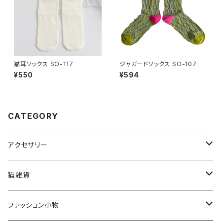
猫耳ソックス SO-117
ジャガードソックス SO-107
¥550
¥594
CATEGORY
アクセサリー
猫アクセサリー
猫雑貨
ネックレス
ブローチ
インテリア
ファッション小物