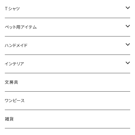
ブローチ
オブジェ
ネックレス
スマホケース
スカーフ
Tシャツ
ピアス
小物入れ
リング
文房具
ソックス
猫ちゃん用アイテム
ペット用アイテム
リング
ティッシュBOX
首輪
ピアス
バッグ
首輪
ハンドメイド
ブレスレット
クッション
ボタン
猫ブローチ
インテリア
キーホルダー
タオル
ワッペン
クッションカバー
文房具
ルームシューズ
ワンピース
レギンス
雑貨