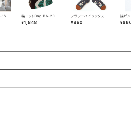
-16
猫ニットBag BA-23
フラワーハイソックス S
猫ピン
O-101
¥1,848
¥880
¥66