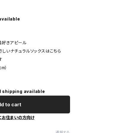
available
猫好きアピール
さしいナチュラルソックスはこちら
す
cm）
l shipping available
d to cart
にお住まいの方向け
通報する