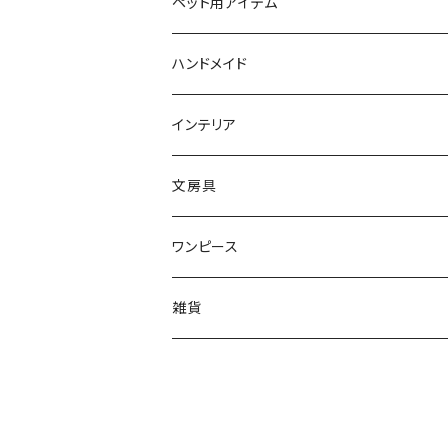
リング
文房具
ソックス
猫ちゃん用アイテム
ペット用アイテム
リング
ティッシュBOX
首輪
ピアス
バッグ
首輪
ハンドメイド
ブレスレット
クッション
ボタン
猫ブローチ
インテリア
キーホルダー
タオル
ワッペン
クッションカバー
文房具
ルームシューズ
ワンピース
レギンス
雑貨
ヘアピン
ポーチ