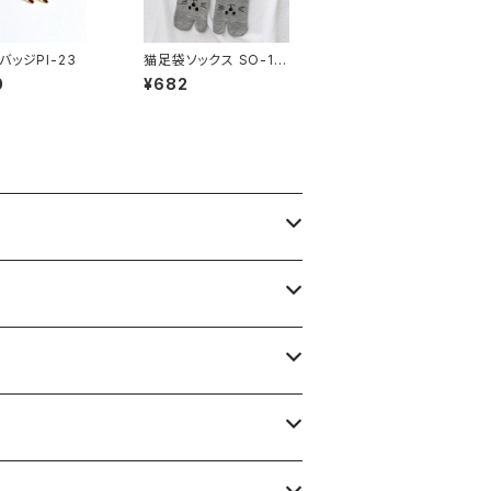
バッジPI-23
猫足袋ソックス SO-11
4
0
¥682