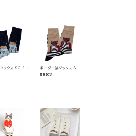
ソックス SO-13
ボーダー猫ソックス SO
-133
2
¥682