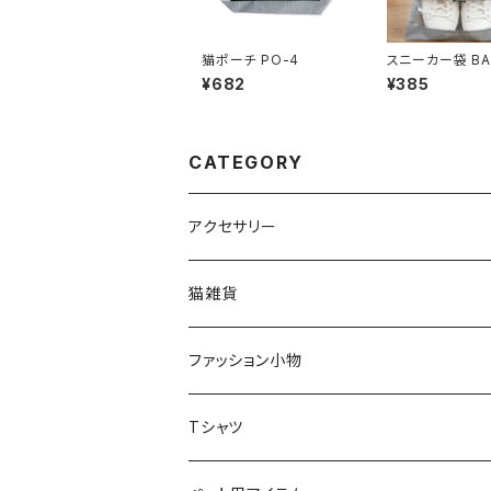
猫ポーチ PO-4
スニーカー袋 BA
¥682
¥385
CATEGORY
アクセサリー
猫アクセサリー
猫雑貨
ネックレス
ブローチ
インテリア
ファッション小物
ブローチ
オブジェ
ネックレス
スマホケース
スカーフ
Tシャツ
ピアス
小物入れ