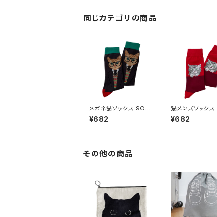
同じカテゴリの商品
メガネ猫ソックス SO-1
猫メンズソックス 
38
37
¥682
¥682
その他の商品