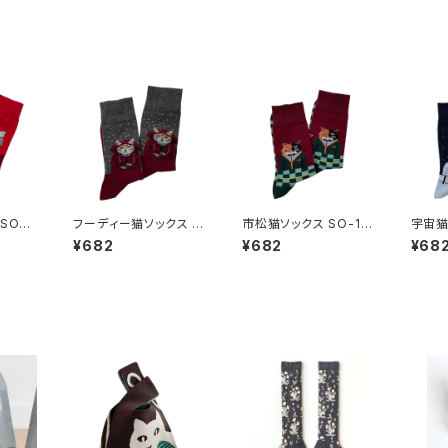
SO-1
フーディー猫ソックス S
市松猫ソックス SO-13
宇宙猫
O-136
5
4
¥682
¥682
¥68