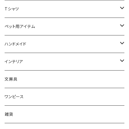
ブローチ
オブジェ
ネックレス
スマホケース
スカーフ
Tシャツ
ピアス
小物入れ
リング
文房具
ソックス
猫ちゃん用アイテム
ペット用アイテム
リング
ティッシュBOX
首輪
ピアス
バッグ
首輪
ハンドメイド
ブレスレット
クッション
ボタン
猫ブローチ
インテリア
キーホルダー
タオル
ワッペン
クッションカバー
文房具
ルームシューズ
ワンピース
レギンス
雑貨