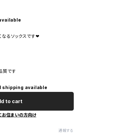
available
くなるソックスです❤
品質です
l shipping available
d to cart
にお住まいの方向け
通報する