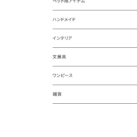
リング
文房具
ソックス
猫ちゃん用アイテム
ペット用アイテム
リング
ティッシュBOX
首輪
ピアス
バッグ
首輪
ハンドメイド
ブレスレット
クッション
ボタン
猫ブローチ
インテリア
キーホルダー
タオル
ワッペン
クッションカバー
文房具
ルームシューズ
ワンピース
レギンス
雑貨
ヘアピン
ポーチ