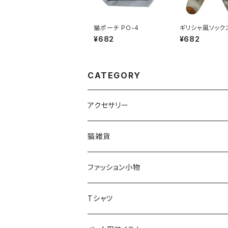
猫ポーチ PO-4
ギリシャ風ソックス
32
¥682
¥682
CATEGORY
アクセサリー
猫アクセサリー
猫雑貨
ネックレス
ブローチ
インテリア
ファッション小物
ブローチ
オブジェ
ネックレス
スマホケース
スカーフ
Tシャツ
ピアス
小物入れ