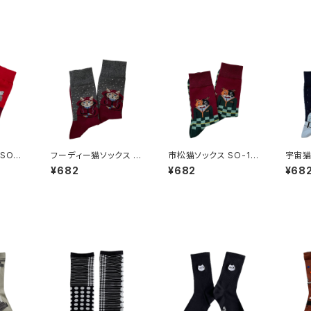
SO-1
フーディー猫ソックス S
市松猫ソックス SO-13
宇宙猫
O-136
5
4
¥682
¥682
¥68