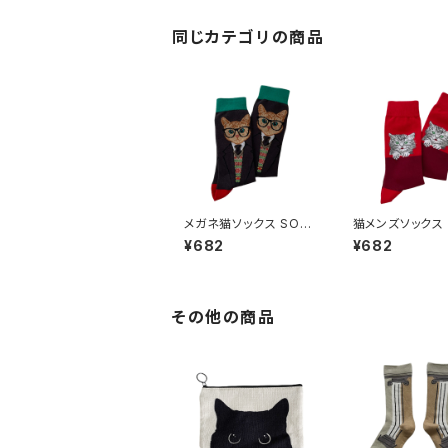
同じカテゴリの商品
メガネ猫ソックス SO-1
猫メンズソックス 
38
37
¥682
¥682
その他の商品