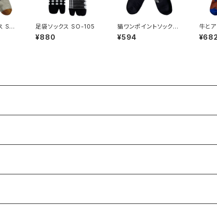
 SO-
足袋ソックス SO-105
猫ワンポイントソックス
牛とア
SO-112
O-13
¥880
¥594
¥68