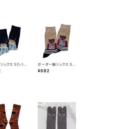
ソックス SO-13
ボーダー猫ソックス SO
-133
2
¥682