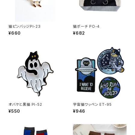
猫ピンバッジPI-23
猫ポーチ PO-4
¥660
¥682
オバケと黒猫 PI-52
宇宙猫ワッペン ET-95
¥550
¥946