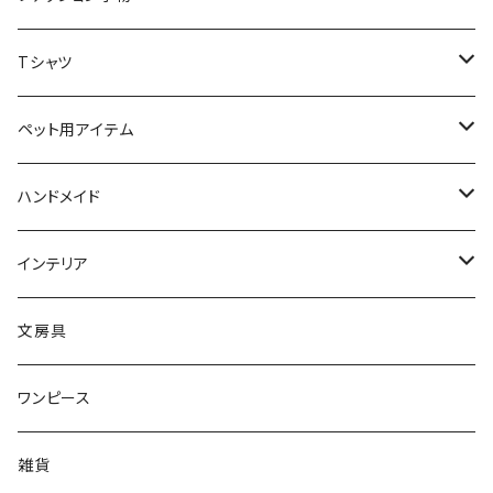
ブローチ
オブジェ
ネックレス
スマホケース
スカーフ
Tシャツ
ピアス
小物入れ
リング
文房具
ソックス
猫ちゃん用アイテム
ペット用アイテム
リング
ティッシュBOX
首輪
ピアス
バッグ
首輪
ハンドメイド
ブレスレット
クッション
ボタン
猫ブローチ
インテリア
キーホルダー
タオル
ワッペン
クッションカバー
文房具
ルームシューズ
ワンピース
レギンス
雑貨