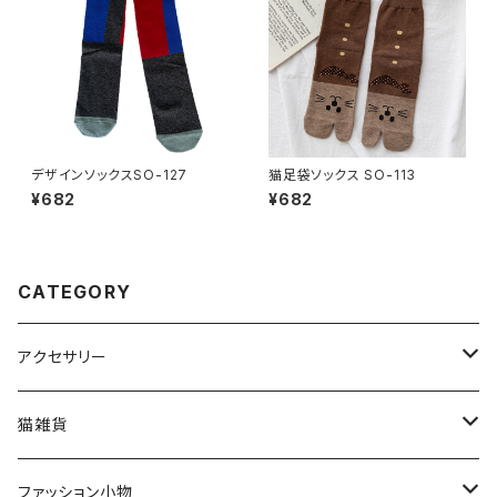
デザインソックスSO-127
猫足袋ソックス SO-113
¥682
¥682
CATEGORY
アクセサリー
猫アクセサリー
猫雑貨
ネックレス
ブローチ
インテリア
ファッション小物