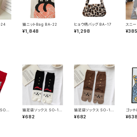
-24
猫ニットBag BA-22
ヒョウ柄バッグ BA-17
スニー
¥1,848
¥1,298
¥38
SO-1
猫足袋ソックス SO-11
猫足袋ソックス SO-11
ゴッホに
6
3
¥682
¥682
¥63