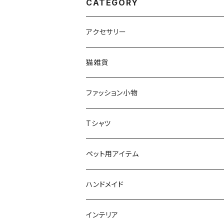
CATEGORY
アクセサリー
猫アクセサリー
猫雑貨
ネックレス
ブローチ
インテリア
ファッション小物
ブローチ
オブジェ
ネックレス
スマホケース
スカーフ
Tシャツ
ピアス
小物入れ
リング
文房具
ソックス
猫ちゃん用アイテム
ペット用アイテム
リング
ティッシュBOX
首輪
ピアス
バッグ
首輪
ハンドメイド
ブレスレット
クッション
ボタン
猫ブローチ
インテリア