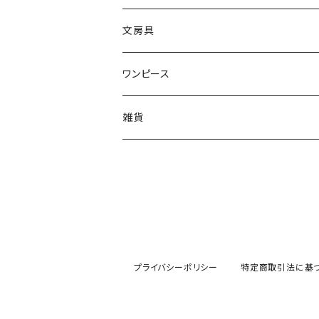
キーホルダー
タオル
ワッペン
クッションカバー
文房具
ルームシューズ
ワンピース
レギンス
雑貨
ヘアピン
ポーチ
プライバシーポリシー
特定商取引法に基