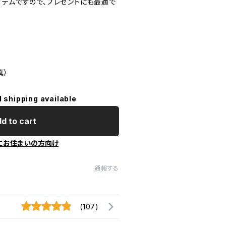
イテムですので、プレゼントにも最適で
真）
l shipping available
d to cart
にお住まいの方向け
通報する
(107)