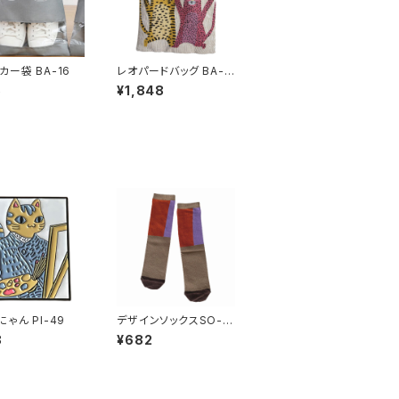
カー袋 BA-16
レオパードバッグ BA-1
5
5
¥1,848
ゃん PI-49
デザインソックスSO-12
6
8
¥682