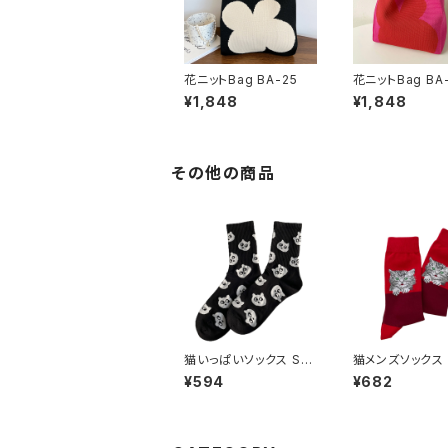
花ニットBag BA-25
花ニットBag BA
¥1,848
¥1,848
その他の商品
猫いっぱいソックス SO
猫メンズソックス 
-111
37
¥594
¥682