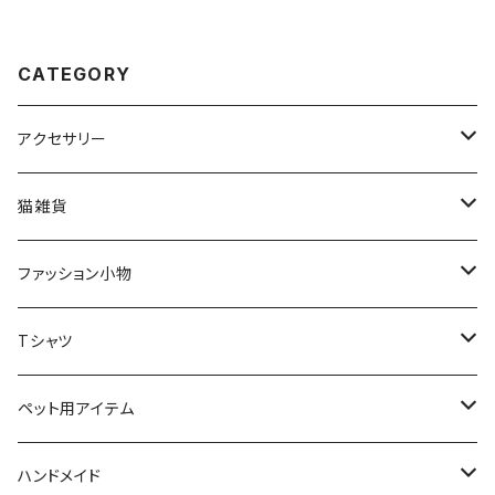
CATEGORY
アクセサリー
猫アクセサリー
猫雑貨
ネックレス
ブローチ
インテリア
ファッション小物
ブローチ
オブジェ
ネックレス
スマホケース
スカーフ
Tシャツ
ピアス
小物入れ
リング
文房具
ソックス
猫ちゃん用アイテム
ペット用アイテム
リング
ティッシュBOX
首輪
ピアス
バッグ
首輪
ハンドメイド