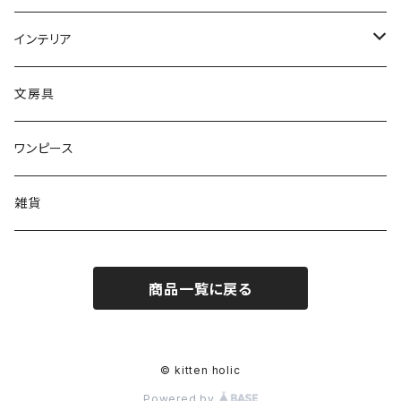
ブレスレット
クッション
ボタン
猫ブローチ
インテリア
キーホルダー
タオル
ワッペン
クッションカバー
文房具
ルームシューズ
ワンピース
レギンス
雑貨
ヘアピン
商品一覧に戻る
ポーチ
© kitten holic
Powered by