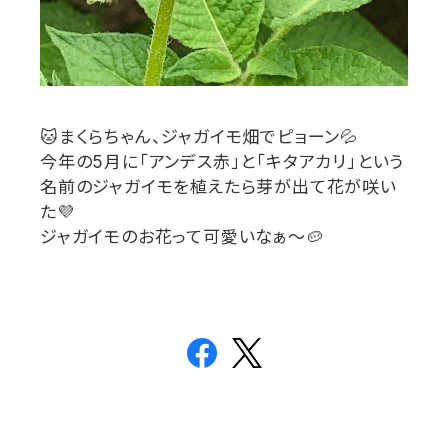
🐱
まくらちゃん、ジャガイモ畑でピョーン
💦
今年の
5
月に「アンデス赤」と「キタアカリ」という
名前のジャガイモを植えたら芽が出て花が咲い
た
💜
ジャガイモのお花って可愛いなぁ〜
🥔