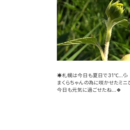
☀️
札幌は今日も夏日で
31℃…
💦
まくらちゃんの為に咲かせたミニ
今日も元気に過ごせたね
…
🍀