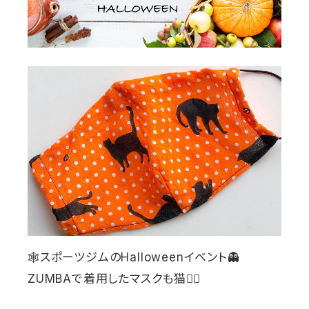
🕸
スポーツジムの
Halloween
イベント
👻
ZUMBA
で着用したマスクも猫
👯‍♂️