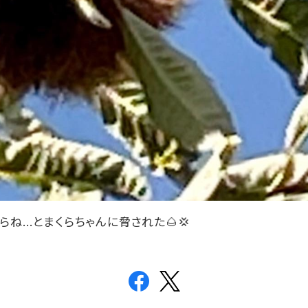
らね
…
と
まくらちゃんに脅された
🌰💢